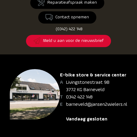
Reparatieafspraak maken
Contact opnemen
(0342) 422 148
Meld u aan voor de nieuwsbrief
E-bike store & service center
Livingstonestraat 9B
3772 KG Barneveld
0342 422 148
barneveld@jansen2wielers.nl
Vandaag gesloten