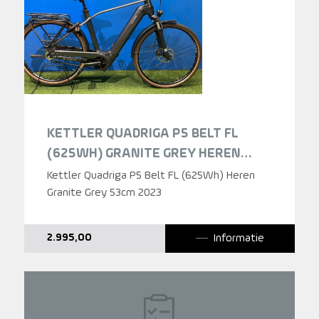
KETTLER QUADRIGA P5 BELT FL
(625WH) GRANITE GREY HEREN
2023
Kettler Quadriga P5 Belt FL (625Wh) Heren
Granite Grey 53cm 2023
Informatie
2.995,00