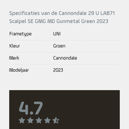
Specificaties van de Cannondale 29 U LAB71
Scalpel SE GMG MD Gunmetal Green 2023
Frametype
UNI
Kleur
Groen
Merk
Cannondale
Modeljaar
2023
4.7