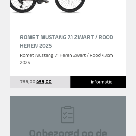
ROMET MUSTANG 7.1 ZWART / ROOD
HEREN 2025
Romet Mustang 7.1 Heren Zwart / Rood 43cm
2025
Oorspronkelijke
Huidige
Informatie
799,00
499,00
prijs
prijs
was:
is:
799,00.
499,00.
Onbezorgd op de