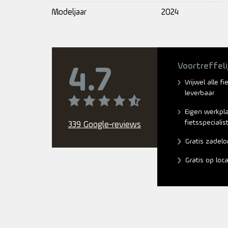
Modeljaar
2024
Voortreffeli
4.7
Vrijwel alle f
leverbaar
Eigen werkpl
fietsspecialis
339 Google-reviews
Gratis zadelo
Gratis op loc