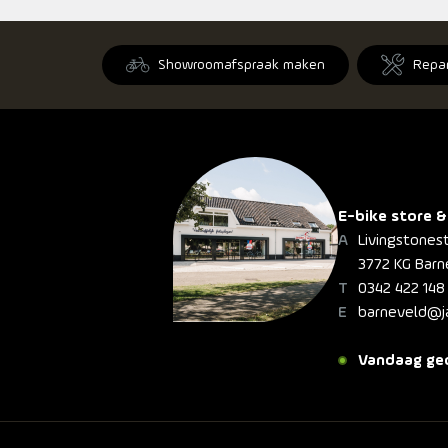
Showroomafspraak maken
Repa
E-bike store &
Livingstones
3772 KG Barn
0342 422 148
barneveld@ja
Vandaag geo