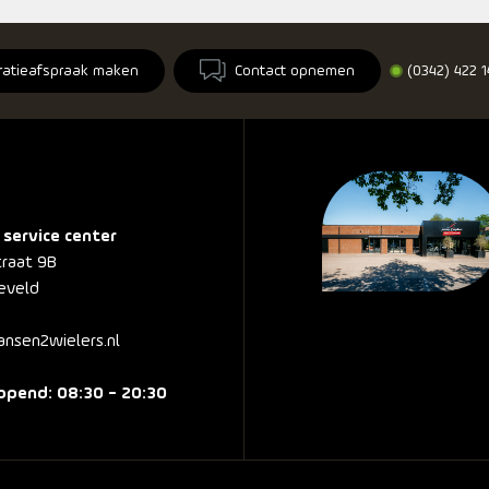
ratieafspraak maken
Contact opnemen
(0342) 422 
 service center
traat 9B
eveld
nsen2wielers.nl
pend: 08:30 - 20:30