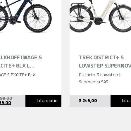
LKHOFF IMAGE 5
TREK DISTRICT+ 5
CITE+ BLX L
LOWSTEP SUPERNO
RKSPRINGS GLOSSY
DAMES 2026
AGE 5 EXCITE+ BLX
District+ 5 Lowstep L
EREN 2025
Supernova 545
Oorspronkelijke
299,00
Informatie
Info
5.249,00
Huidige
prijs
199,00
prijs
was:
is:
5.299,00.
4.199,00.