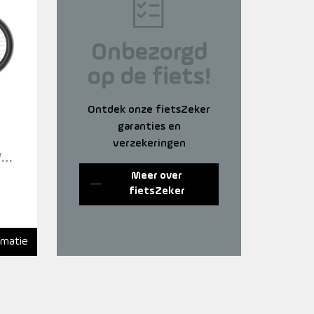
Onbezorgd
op de fiets!
Ontdek onze fietsZeker
garanties en
verzekeringen
VA
Meer over
fietsZeker
rmatie