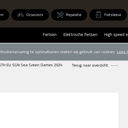
om
Occasions
Reparatie
Fietslease
Fietsen
Elektrische fietsen
High speed e
ruikerservaring te optimaliseren maken wij gebruik van cookies.
Lees 
LSTH EU SGN Sea Green Dames 2024
Terug naar overzicht