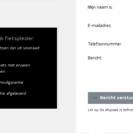
Mijn naam is:
E-mailadres:
jk fietsplezier:
Telefoonnummer:
ietsen zijn uit voorraad
Bericht:
aats met ervaren
ten
mruilgarantie
atie afgeleverd
Bericht verstu
Let op: De afspraak is defin