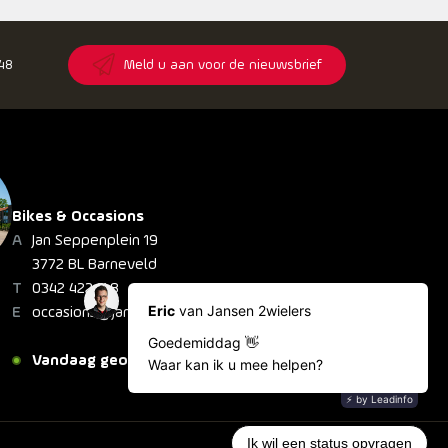
148
Meld u aan voor de nieuwsbrief
Bikes & Occasions
Jan Seppenplein 19
3772 BL Barneveld
0342 422 148
occasions@jansen2wielers.nl
Vandaag geopend: 08:30 - 20:30