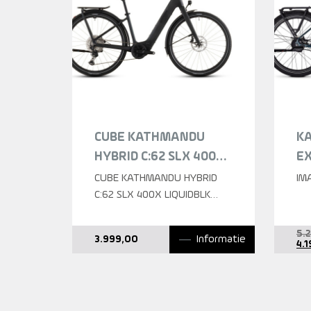
CUBE KATHMANDU
KA
HYBRID C:62 SLX 400X
EX
LIQUIDBLACK/BLUEDUS
DA
CUBE KATHMANDU HYBRID
IM
LIQUIDBLACK/BLUEDUST
C:62 SLX 400X LIQUIDBLK
H
EE58
LAGEINSTAP 2026
5.
Informatie
3.999,00
4.