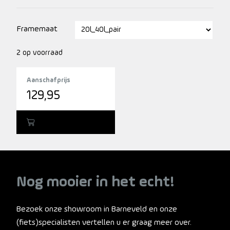
bagagedrager. Reflecterende applicaties zorgen voor
betere zichtbaarheid bij weinig licht. Met volop ruimte
Framemaat
voor boodschappen of andere spullen en een ritsvak
aan de binnenkant voor veilig opbergen van geld en
2 op voorraad
sleutels. Dankzij de praktische schouderriem kun je deze
tas ook makkelijk meenemen als je op je bestemming
Aanschafprijs
aangekomen bent.
129,95
Toevoegen
Nog mooier in het echt!
Bezoek onze showroom in Barneveld en onze
(fiets)specialisten vertellen u er graag meer over.