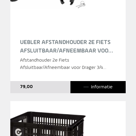
UEBLER AFSTANDHOUDER 2E FIETS
AFSLUITBAAR/AFNEEMBAAR VOOR
DRAGER 3/4 FIETSEN
Afstandhouder 2e Fiets
Afsluitbaar/Afneembaar voor Drager 3/4
Fietsen
Informatie
79,00