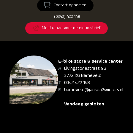
Contact opnemen
(0342) 422 148
Meld u aan voor de nieuwsbrief
E-bike store & service center
Livingstonestraat 9B
3772 KG Barneveld
0342 422 148
barneveld@jansen2wielers.nl
Vandaag gesloten