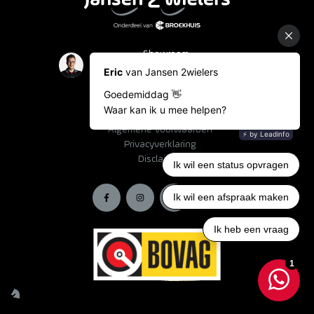
Showroom
Occasions
Fietslease
Bestelinformatie
Algemene voorwaarden
Privacyverklaring
Disclaimer