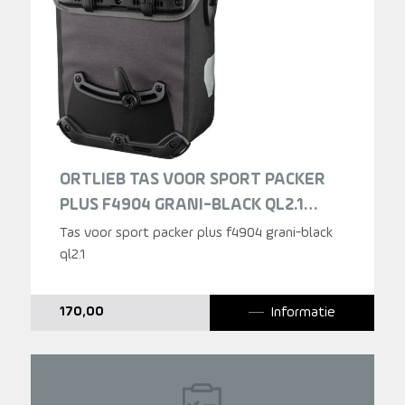
ORTLIEB TAS VOOR SPORT PACKER
PLUS F4904 GRANI-BLACK QL2.1
DONKERGRIJS
Tas voor sport packer plus f4904 grani-black
ql2.1
Informatie
170,00