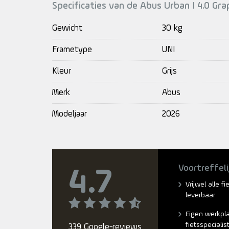
Specificaties van de Abus Urban I 4.0 Grap
Gewicht
30 kg
Frametype
UNI
Kleur
Grijs
Merk
Abus
Modeljaar
2026
Voortreffeli
4.7
Vrijwel alle f
leverbaar
Eigen werkpl
fietsspecialis
339 Google-reviews