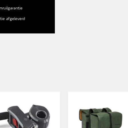
mruilgarantie
atie afgeleverd