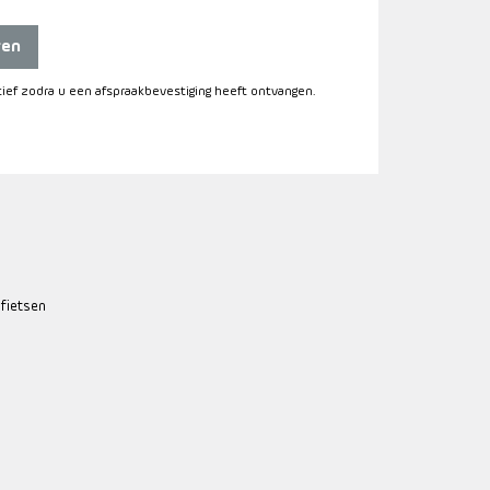
ren
itief zodra u een afspraakbevestiging heeft ontvangen.
 fietsen