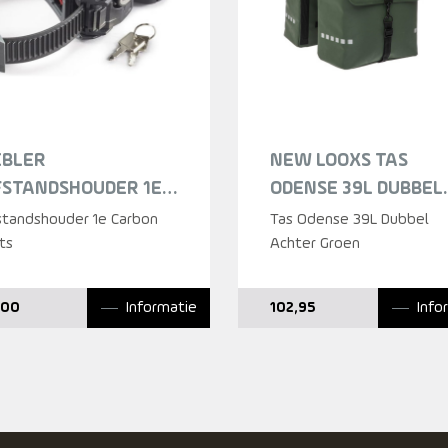
EBLER
NEW LOOXS TAS
FSTANDSHOUDER 1E
ODENSE 39L DUBBEL
ARBON FIETS ZWART
ACHTER GROEN GRE
standshouder 1e Carbon
Tas Odense 39L Dubbel
ts
Achter Groen
Informatie
Info
,00
102,95