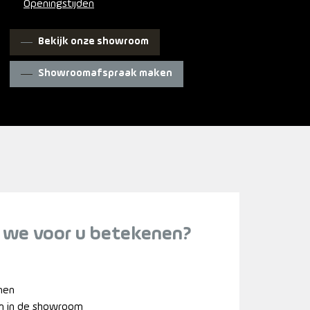
Openingstijden
Bekijk onze showroom
Showroomafspraak maken
 we voor u betekenen?
nnen
n in de showroom