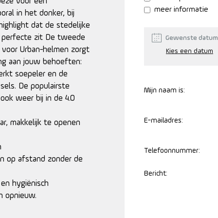
 deze voor een
meer informatie
ral in het donker, bij
ighlight dat de stedelijke
n perfecte zit De tweede
Gewenste datum
 voor Urban-helmen zorgt
ng aan jouw behoeften:
erkt soepeler en de
sels. De populairste
Mijn naam is:
ook weer bij in de 4.0
E-mailadres:
ar, makkelijk te openen
n
Telefoonnummer:
en op afstand zonder de
Bericht:
 en hygiënisch
n opnieuw.