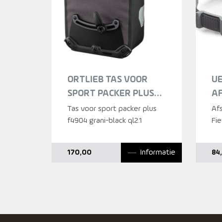
ORTLIEB TAS VOOR
U
SPORT PACKER PLUS
A
F4904 GRANI-BLACK
C
Tas voor sport packer plus
Af
QL2.1 DONKERGRIJS
f4904 grani-black ql2.1
Fie
Informatie
170,00
84