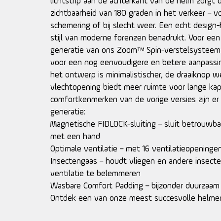
lichtstrip aan de achterkant van de helm zorgt
zichtbaarheid van 180 graden in het verkeer – voo
schemering of bij slecht weer. Een echt design-h
stijl van moderne forenzen benadrukt. Voor ee
generatie van ons Zoom™ Spin-verstelsysteem
voor een nog eenvoudigere en betere aanpassi
het ontwerp is minimalistischer, de draaiknop w
vlechtopening biedt meer ruimte voor lange kap
comfortkenmerken van de vorige versies zijn er 
generatie:
Magnetische FIDLOCK-sluiting – sluit betrouwba
met een hand
Optimale ventilatie – met 16 ventilatieopeninge
Insectengaas – houdt vliegen en andere insect
ventilatie te belemmeren
Wasbare Comfort Padding – bijzonder duurzaam
Ontdek een van onze meest succesvolle helme