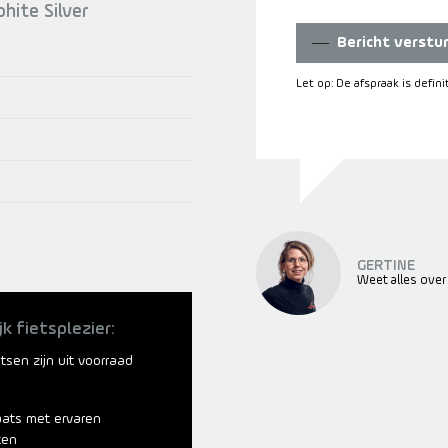
hite Silver
Bericht verstu
Let op: De afspraak is defin
GERTINE
Weet alles over
jk fietsplezier:
ietsen zijn uit voorraad
aats met ervaren
ten