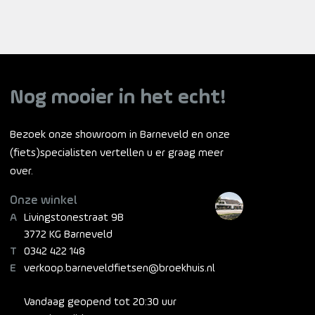
ventilatieopeningen Insectengaas – houdt vliegen en
andere insecten op afstand zonder de ventilatie te
belemmeren Wasbare Comfort Padding – bijzonder
duurzaam en hygiënisch Ontdek een van onze meest
succesvolle helmen opnieuw.
Nog mooier in het echt!
Bezoek onze showroom in Barneveld en onze
(fiets)specialisten vertellen u er graag meer
over.
Onze winkel
Livingstonestraat 9B
3772 KG Barneveld
0342 422 148
verkoop.barneveldfietsen@broekhuis.nl
Vandaag geopend tot 20:30 uur