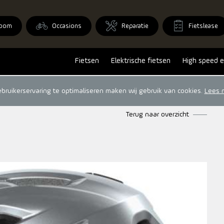
oom
Occasions
Reparatie
Fietslease
Fietsen
Elektrische fietsen
High speed e
ruikerservaring te optimaliseren maken wij gebruik van cookies.
Lees 
Terug naar overzicht