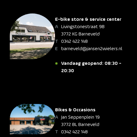
E-bike store & service center
Livingstonestraat 9B
3772 KG Barneveld
0342 422 148
barneveld@jansen2wielers.nl
Vandaag geopend: 08:30 -
20:30
Bikes & Occasions
Jan Seppenplein 19
3772 BL Barneveld
0342 422 148