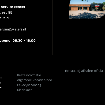
 service center
traat 9B
eveld
nsen2wielers.nl
pend: 08:30 - 18:00
Betaal bij afhalen of via 
Bestelinformatie
om
Algemene voorwaarden
s
Privacyverklaring
se
Disclaimer