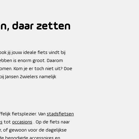
n, daar zetten
jij jouw ideale fiets vindt bij
hebben is enorm groot. Daarom
men. Kom je er toch niet uit? Doe
ij Jansen 2wielers namelijk
elijk fietsplezier. Van
stadsfietsen
es
tot
occasions
. Op de fiets naar
r, of gewoon voor de dagelijkse
, de benodigde
accessoires
en