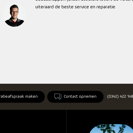
uiteraard de beste service en reparatie.
ratieafspraak maken
Contact opnemen
(0342) 422 14