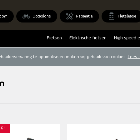
oom
Occasions
Reparatie
Fietslease
Fietsen
Elektrische fietsen
High speed e
ruikerservaring te optimaliseren maken wij gebruik van cookies.
Lees 
n
G!