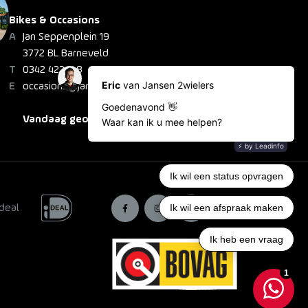
Bikes & Occasions
Jan Seppenplein 19
3772 BL Barneveld
0342 422 148
occasions@jansen2wielers.nl
Vandaag geopend: 08:30 - 18:00
ideal