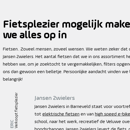
Fietsplezier mogelijk make
we alles op in
Fietsen.. Zoveel mensen, zoveel wensen. We weten zeker dat ook 
Jansen 2wielers. Het aantal fietsen dat we in ons assortiment 
hebben we, om je zoektocht te vergemakkelijken, filters opgeno
ons dan gewoon een belletje. Persoonlijke aandacht vinden we b
belangrijk!
Verkoopt fietsplezier
Jansen 2wielers
Jansen 2wielers in Barneveld staat voor voortreff
tot
elektrische fietsen
en van
high speed e-bik
school, naar het werk, recreatief de Veluwe ove
ERIC
boodschappen. Jansen 2wielers levert de fiets