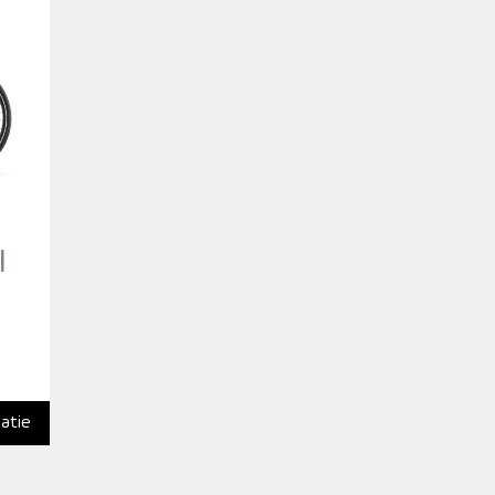
|
atie