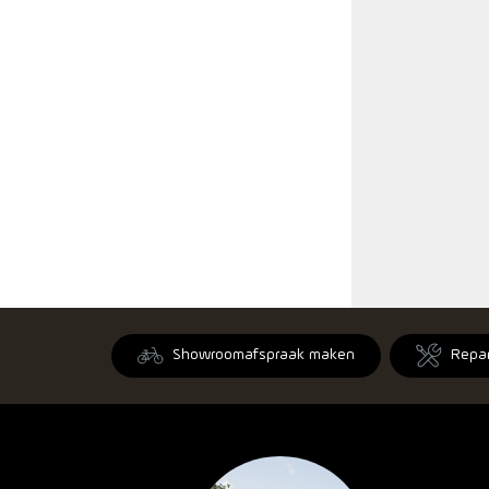
Showroomafspraak maken
Repa