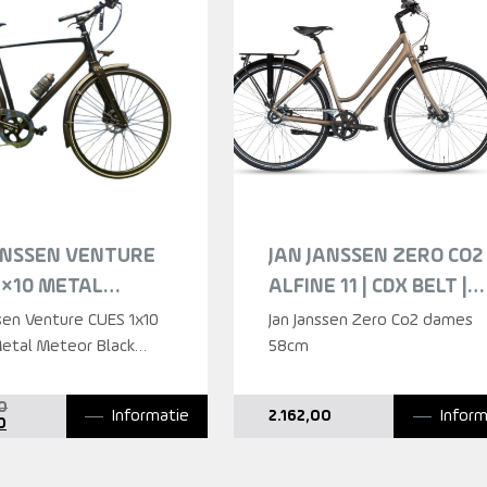
ANSSEN VENTURE
JAN JANSSEN ZERO CO2 
1×10 METAL
ALFINE 11 | CDX BELT |
R BLACK GLOSS
DESERT SATIN DAMES
ssen Venture CUES 1x10
Jan Janssen Zero Co2 dames
 2025
etal Meteor Black
2024
58cm
7cm L 2025
Oorspronkelijke
0
Informatie
Inform
2.162,00
Huidige
prijs
0
prijs
was:
is:
1.676,00.
1.395,00.