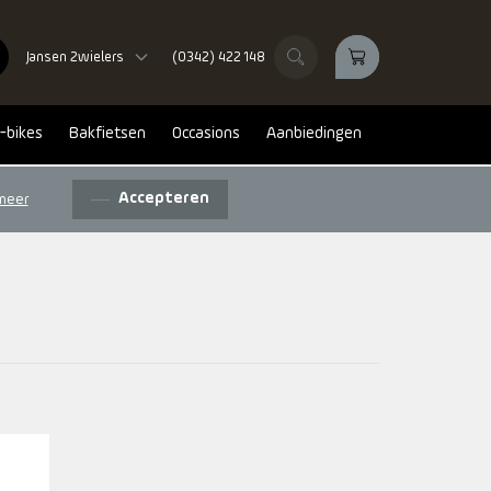
Jansen 2wielers
(0342) 422 148
-bikes
Bakfietsen
Occasions
Aanbiedingen
Accepteren
meer