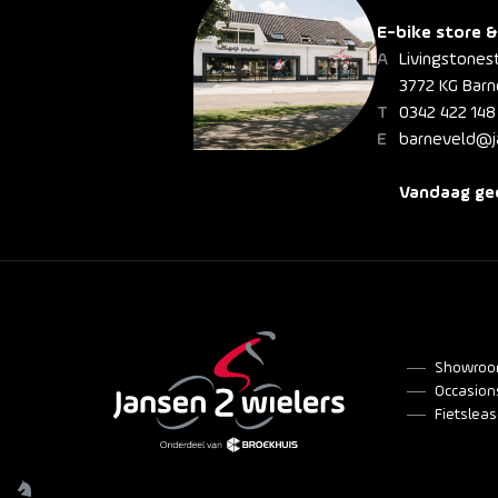
E-bike store &
Livingstones
3772 KG Barn
0342 422 148
barneveld@ja
Vandaag geo
Showro
Occasion
Fietslea