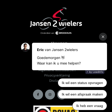
Showroom
Occasions
Fietslease
Bestelinformatie
Algemene voorwaarden
Privacyverklaring
Disclaimer