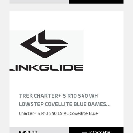
TREK CHARTER+ 5 R10 540 WH
LOWSTEP COVELLITE BLUE DAMES
2026
Charter+ 5 R10 540 LS XL Covellite Blue
Informatie
4.499,00