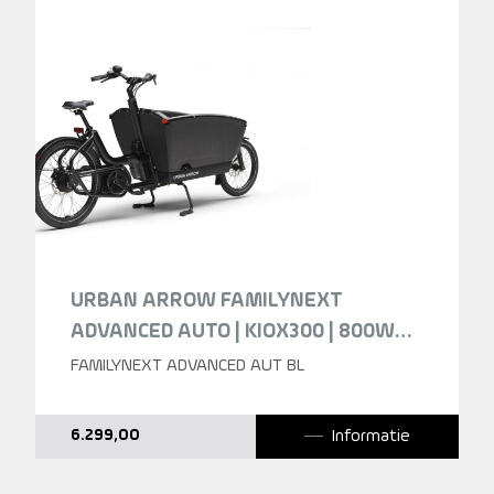
URBAN ARROW FAMILYNEXT
ADVANCED AUTO | KIOX300 | 800WH
BLACK 2025
FAMILYNEXT ADVANCED AUT BL
Informatie
6.299,00