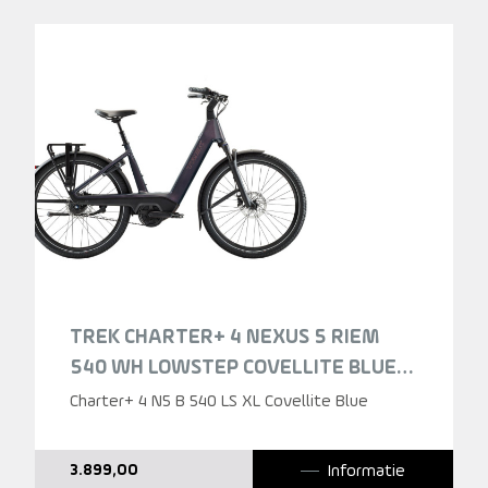
TREK CHARTER+ 4 NEXUS 5 RIEM
540 WH LOWSTEP COVELLITE BLUE
2026
Charter+ 4 N5 B 540 LS XL Covellite Blue
Informatie
3.899,00