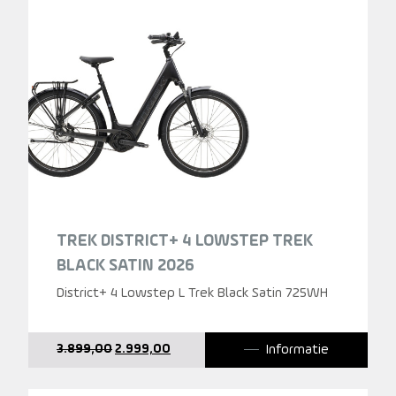
TREK DISTRICT+ 4 LOWSTEP TREK
BLACK SATIN 2026
District+ 4 Lowstep L Trek Black Satin 725WH
Oorspronkelijke
Huidige
Informatie
3.899,00
2.999,00
prijs
prijs
was:
is:
3.899,00.
2.999,00.