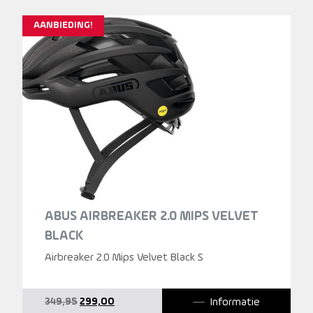
was:
is:
349,95.
299,00.
AANBIEDING!
ABUS AIRBREAKER 2.0 MIPS VELVET
BLACK
Airbreaker 2.0 Mips Velvet Black S
Oorspronkelijke
Huidige
Informatie
349,95
299,00
prijs
prijs