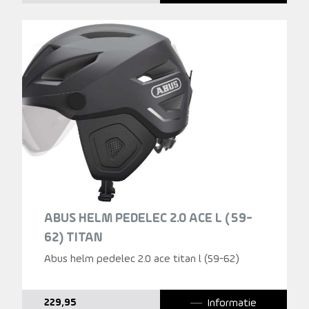
was:
is:
349,95.
299,00.
ABUS HELM PEDELEC 2.0 ACE L (59-
62) TITAN
Abus helm pedelec 2.0 ace titan l (59-62)
Informatie
229,95