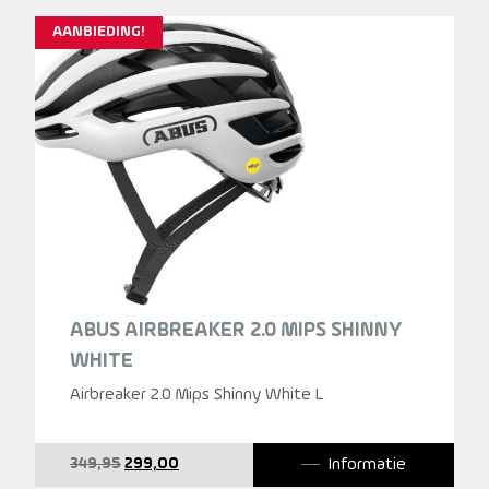
AANBIEDING!
ABUS AIRBREAKER 2.0 MIPS SHINNY
WHITE
Airbreaker 2.0 Mips Shinny White L
Oorspronkelijke
Huidige
Informatie
349,95
299,00
prijs
prijs