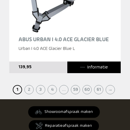
ABUS URBAN I 4.0 ACE GLACIER BLUE
Urban I 4.0 ACE Glacier Blue L
Informatie
139,95
1
2
3
4
…
59
60
61
→
Showroomafspraak maken
Reparatieafspraak maken