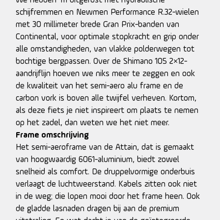
We hebben ’m uitgerust met hydraulische
schijfremmen en Newmen Performance R.32-wielen
met 30 millimeter brede Gran Prix-banden van
Continental, voor optimale stopkracht en grip onder
alle omstandigheden, van vlakke polderwegen tot
bochtige bergpassen. Over de Shimano 105 2×12-
aandrijflijn hoeven we niks meer te zeggen en ook
de kwaliteit van het semi-aero alu frame en de
carbon vork is boven alle twijfel verheven. Kortom,
als deze fiets je niet inspireert om plaats te nemen
op het zadel, dan weten we het niet meer.
Frame omschrijving
Het semi-aeroframe van de Attain, dat is gemaakt
van hoogwaardig 6061-aluminium, biedt zowel
snelheid als comfort. De druppelvormige onderbuis
verlaagt de luchtweerstand. Kabels zitten ook niet
in de weg; die lopen mooi door het frame heen. Ook
de gladde lasnaden dragen bij aan de premium